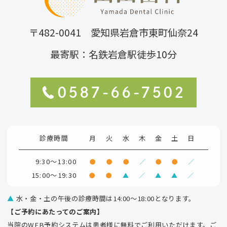
〒482-0041 愛知県岩倉市東町仙奈24
最寄駅：名鉄岩倉駅徒歩10分
0587-66-7502
診療時間
月
火
水
木
金
土
日
9:30～13:00
●
●
●
／
●
●
／
15:00～19:30
●
●
▲
／
▲
▲
／
▲
水・金・土の午後の診療時間は14:00～18:00となります。
【ご予約にあたってのご案内】
当院のWEB予約システムは患者様に無料でご利用いただけます。ご