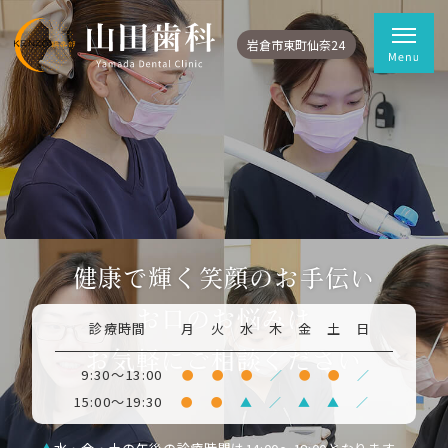
岩倉市東町仙奈24
健康で輝く笑顔のお手伝い
お口のお悩みは
診療時間
月
火
水
木
金
土
日
お気軽にご相談ください
9:30～13:00
●
●
●
／
●
●
／
15:00～19:30
●
●
▲
／
▲
▲
／