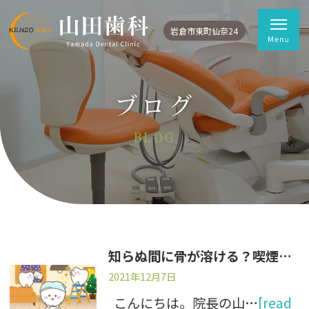
岩倉市東町仙奈24
ブログ
BLOG
知らぬ間に骨が溶ける？喫煙者のお口リスク
2021年12月7日
こんにちは。院長の山…
[read