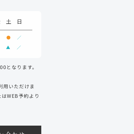
金
土
日
●
●
／
▲
／
:00となります。
利用いただけま
はWEB予約より