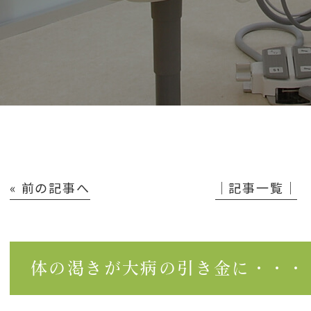
« 前の記事へ
│記事一覧│
体の渇きが大病の引き金に・・・