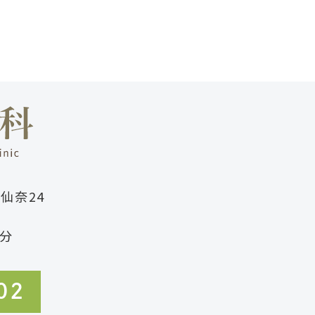
町仙奈24
分
02