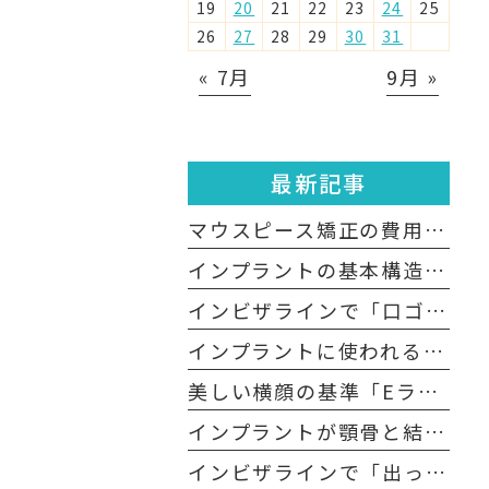
19
20
21
22
23
24
25
26
27
28
29
30
31
« 7月
9月 »
最新記事
マウスピース矯正の費用は高額？医療費控除の適用は？
インプラントの基本構造について
インビザラインで「口ゴボ」は治る？
インプラントに使われる「チタン」の生体親和性
美しい横顔の基準「Eライン」とは？
インプラントが顎骨と結合するメカニズムとは？
インビザラインで「出っ歯」は治る？