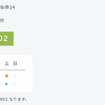
町仙奈24
分
02
金
土
日
●
●
／
▲
／
:00となります。