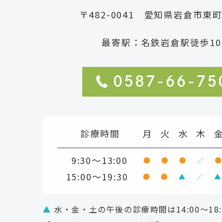
〒482-0041 愛知県岩倉市東
最寄駅：名鉄岩倉駅徒歩10
0587-66-75
診療時間
月
火
水
木
9:30～13:00
●
●
●
／
15:00～19:30
●
●
▲
／
▲
▲
水・金・土の午後の診療時間は14:00～18