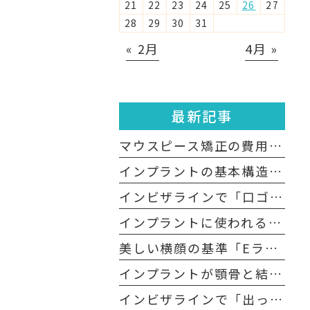
21
22
23
24
25
26
27
28
29
30
31
« 2月
4月 »
最新記事
マウスピース矯正の費用は高額？医療費控除の適用は？
インプラントの基本構造について
インビザラインで「口ゴボ」は治る？
インプラントに使われる「チタン」の生体親和性
美しい横顔の基準「Eライン」とは？
インプラントが顎骨と結合するメカニズムとは？
インビザラインで「出っ歯」は治る？