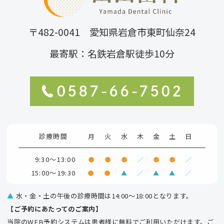
〒482-0041 愛知県岩倉市東町仙奈24
最寄駅：名鉄岩倉駅徒歩10分
0587-66-7502
診療時間
月
火
水
木
金
土
日
9:30～13:00
●
●
●
／
●
●
／
15:00～19:30
●
●
▲
／
▲
▲
／
▲
水・金・土の午後の診療時間は14:00～18:00となります。
【ご予約にあたってのご案内】
当院のWEB予約システムは患者様に無料でご利用いただけます。ご