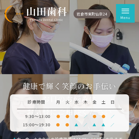
岩倉市東町仙奈24
健康で輝く笑顔のお手伝い
お口のお悩みは
診療時間
月
火
水
木
金
土
日
お気軽にご相談ください
9:30～13:00
●
●
●
／
●
●
／
15:00～19:30
●
●
▲
／
▲
▲
／