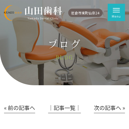
岩倉市東町仙奈24
ブログ
BLOG
« 前の記事へ
│記事一覧│
次の記事へ »