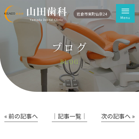
岩倉市東町仙奈24
ブログ
BLOG
« 前の記事へ
│記事一覧│
次の記事へ »