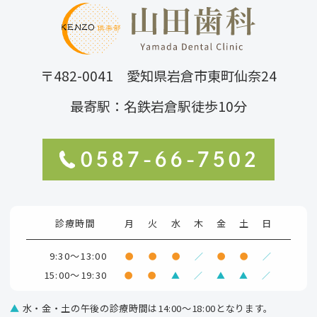
〒482-0041 愛知県岩倉市東町仙奈24
最寄駅：名鉄岩倉駅徒歩10分
0587-66-7502
診療時間
月
火
水
木
金
土
日
9:30～13:00
●
●
●
／
●
●
／
15:00～19:30
●
●
▲
／
▲
▲
／
▲
水・金・土の午後の診療時間は14:00～18:00となります。