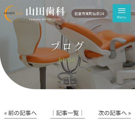
岩倉市東町仙奈24
ブログ
BLOG
« 前の記事へ
│記事一覧│
次の記事へ »