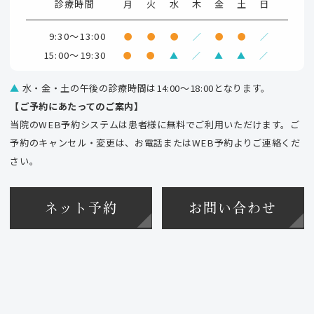
診療時間
月
火
水
木
金
土
日
9:30～13:00
●
●
●
／
●
●
／
15:00～19:30
●
●
▲
／
▲
▲
／
▲
水・金・土の午後の診療時間は14:00～18:00となります。
【ご予約にあたってのご案内】
当院のWEB予約システムは患者様に無料でご利用いただけます。ご
予約のキャンセル・変更は、お電話またはWEB予約よりご連絡くだ
さい。
ネット予約
お問い合わせ