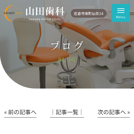
岩倉市東町仙奈24
ブログ
BLOG
« 前の記事へ
│記事一覧│
次の記事へ »