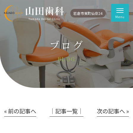
岩倉市東町仙奈24
ブログ
BLOG
« 前の記事へ
│記事一覧│
次の記事へ »